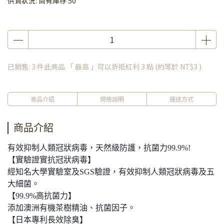
供貨狀況:
尚有庫存 50
已銷售: 3 件
此商品 「 最高 」可以折抵紅利
3
點 (約等於
NT$3
)
商品介紹
規格說明
運送方式
商品介紹
有效抑制人類冠狀病毒，天然級防護，抗菌力99.9%!
【實驗證實抗冠狀病毒】
經知名大學實驗室及SGS驗證，有效抑制人類冠狀病毒及五
大細菌。
【99.9%高抗菌力】
添加澳洲有機茶樹精油、抗菌因子。
【日本專利長效除臭】