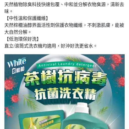
天然植物除臭科技快速包覆、中和並分解衣物臭源，清新去
味。
【中性溫和保護纖維】
天然棕櫚油醇界面活性劑保護衣物纖維，不刺激肌膚，能被
大自然分解。
【低泡環保好洗】
直立/滾筒式洗衣機均適用，好沖好洗更省水。