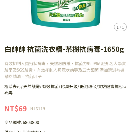
1
/
1
白帥帥 抗菌洗衣精-茶樹抗病毒-1650g
有效抑制人類冠狀病毒，天然級防護，抗菌力99.9%! 經知名大學實
驗室及SGS驗證，有效抑制人類冠狀病毒及五大細菌 添加澳洲有機
茶樹精油、抗菌因子
極淨去污/ 天然護纖/ 有效抗菌/ 除臭升級/ 低泡環保/實驗證實抗冠狀
病毒
NT$69
NT$119
商品編號:
6803800