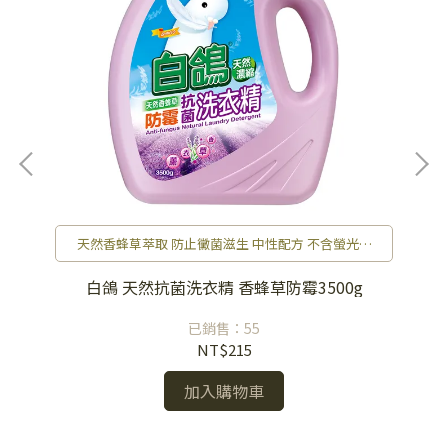
含
天然香蜂草萃取 防止黴菌滋生 中性配方 不含螢光劑
薰衣草精油 洗後衣服自然馨香
g
白鴿 天然抗菌洗衣精 香蜂草防霉3500g
已銷售：55
NT$215
加入購物車