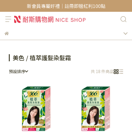
新會員專屬好禮｜註冊即贈紅利100點
美色 / 植萃護髮染髮霜
預設排序
共 18 件商品