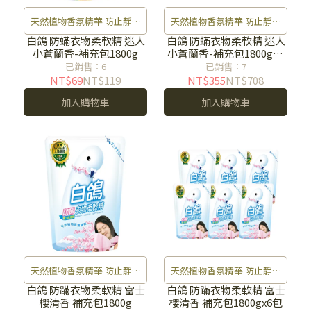
天然植物香氛精華 防止靜電
天然植物香氛精華 防止靜電
灰塵不沾染 防霉去味 衣物好
灰塵不沾染 防霉去味 衣物好
白鴿 防蟎衣物柔軟精 迷人
白鴿 防蟎衣物柔軟精 迷人
小蒼蘭香-補充包1800g
小蒼蘭香-補充包1800gX6
清香
清香
包
已銷售：6
已銷售：7
NT$69
NT$119
NT$355
NT$708
加入購物車
加入購物車
天然植物香氛精華 防止靜電
天然植物香氛精華 防止靜電
灰塵不沾染 防霉去味 衣物好
灰塵不沾染 防霉去味 衣物好
白鴿 防蹣衣物柔軟精 富士
白鴿 防蹣衣物柔軟精 富士
櫻清香 補充包1800g
櫻清香 補充包1800gx6包
清香
清香