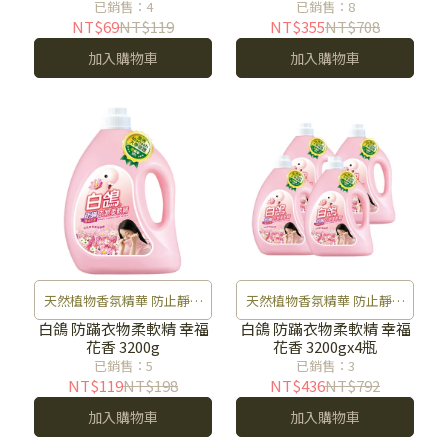
已銷售：4
已銷售：8
NT$69
NT$119
NT$355
NT$708
加入購物車
加入購物車
天然植物香氛精華 防止靜電
天然植物香氛精華 防止靜電
灰塵不沾染 防霉去味 衣物好
灰塵不沾染 防霉去味 衣物好
白鴿 防蹣衣物柔軟精 幸福
白鴿 防蹣衣物柔軟精 幸福
花香 3200g
花香 3200gx4瓶
清香
清香
已銷售：5
已銷售：3
NT$119
NT$198
NT$436
NT$792
加入購物車
加入購物車