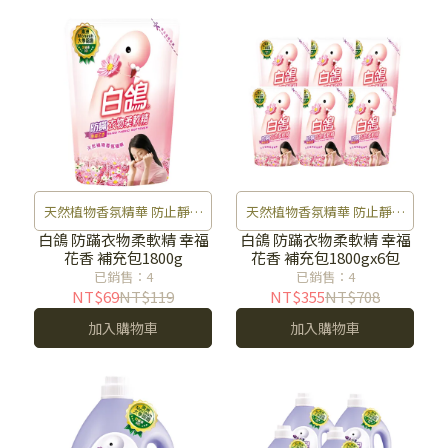
天然植物香氛精華 防止靜電
天然植物香氛精華 防止靜電
灰塵不沾染 防霉去味 衣物好
灰塵不沾染 防霉去味 衣物好
白鴿 防蹣衣物柔軟精 幸福
白鴿 防蹣衣物柔軟精 幸福
花香 補充包1800g
花香 補充包1800gx6包
清香
清香
已銷售：4
已銷售：4
NT$69
NT$119
NT$355
NT$708
加入購物車
加入購物車