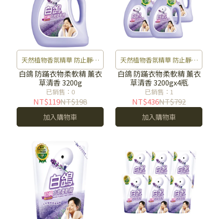
天然植物香氛精華 防止靜電
天然植物香氛精華 防止靜電
灰塵不沾染 防霉去味 衣物好
灰塵不沾染 防霉去味 衣物好
白鴿 防蹣衣物柔軟精 薰衣
白鴿 防蹣衣物柔軟精 薰衣
草清香 3200g
草清香 3200gx4瓶
清香
清香
已銷售：0
已銷售：1
NT$119
NT$198
NT$436
NT$792
加入購物車
加入購物車