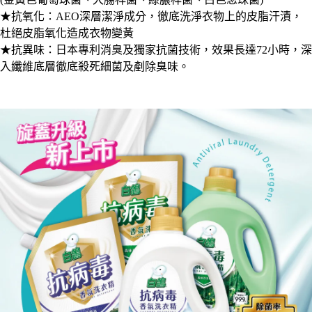
★抗氧化：AEO深層潔淨成分，徹底洗淨衣物上的皮脂汗漬，
杜絕皮脂氧化造成衣物變黃
★抗異味：日本專利消臭及獨家抗菌技術，效果長達72小時，深
入纖維底層徹底殺死細菌及剷除臭味。