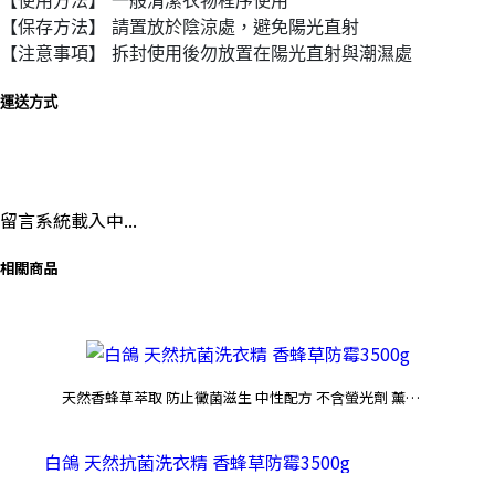
【使用方法】 一般清潔衣物程序使用
【保存方法】 請置放於陰涼處，避免陽光直射
【注意事項】 拆封使用後勿放置在陽光直射與潮濕處
運送方式
留言系統載入中...
相關商品
天然香蜂草萃取 防止黴菌滋生 中性配方 不含螢光劑 薰衣
深入
草精油 洗後衣服自然馨香
後
白鴿 天然抗菌洗衣精 香蜂草防霉3500g
白帥帥