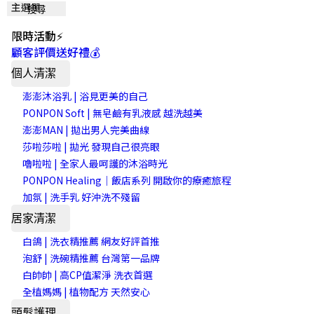
主選單
搜尋
限時活動⚡
顧客評價送好禮💰
個人清潔
澎澎沐浴乳 | 浴見更美的自己
PONPON Soft | 無皂鹼有乳液感 越洗越美
澎澎MAN | 拋出男人完美曲線
莎啦莎啦 | 拋光 發現自己很亮眼
嚕啦啦 | 全家人最呵護的沐浴時光
PONPON Healing｜飯店系列 開啟你的療癒旅程
加氛 | 洗手乳 好沖洗不殘留
居家清潔
白鴿 | 洗衣精推薦 網友好評首推
泡舒 | 洗碗精推薦 台灣第一品牌
白帥帥 | 高CP值潔淨 洗衣首選
全植媽媽 | 植物配方 天然安心
頭髮護理