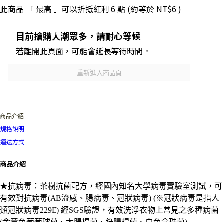
此商品 「 最高 」可以折抵紅利
6
點 (約等於
NT$6
)
目前搶購人潮眾多，請耐心等候
若離開此頁面，可能會延長等待時間。
重新進入商品頁
商品介紹
規格說明
運送方式
商品介紹
★抗病毒：茶樹抗菌配方，經國內知名大學病毒實驗室測試，可
有效對抗病毒(AB流感、腸病毒、冠狀病毒) (※冠狀病毒是指人
類冠狀病毒229E) 經SGS驗證，有效洗淨衣物上常見之多種病菌
(金黃色葡萄球菌、大腸桿菌、綠膿桿菌、白色念珠菌)