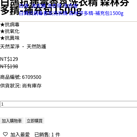
白鴿抗病毒香氛洗衣精 森林芬
白鴿
,
洗衣精 洗衣球 洗衣錠
多精-補充包1500g
白鴿抗病毒香氛洗衣精 森林芬多精-補充包1500g
★抗病毒
★抗氧化
★抗異味
天然潔淨 • 天然防護
NT$129
NT$198
商品編號:
6709500
供貨狀況:
尚有庫存
加入購物車
立即購買
加入最愛
已銷售: 1 件