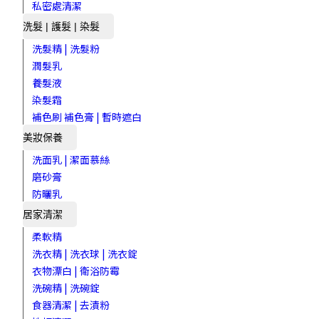
私密處清潔
洗髮 | 護髮 | 染髮
洗髮精 | 洗髮粉
潤髮乳
養髮液
染髮霜
補色刷 補色膏 | 暫時遮白
美妝保養
洗面乳 | 潔面慕絲
磨砂膏
防曬乳
居家清潔
柔軟精
洗衣精 | 洗衣球 | 洗衣錠
衣物漂白 | 衛浴防霉
洗碗精 | 洗碗錠
食器清潔 | 去漬粉