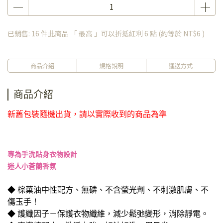
已銷售: 16 件
此商品 「 最高 」可以折抵紅利
6
點 (約等於
NT$6
)
商品介紹
規格說明
運送方式
商品介紹
新舊包裝隨機出貨，請以實際收到的商品為準
專為手洗貼身衣物設計
迷人小蒼蘭香氛
◆ 棕菓油中性配方、無磷、不含螢光劑、不刺激肌膚、不
傷玉手！
◆ 護纖因子－保護衣物纖維，減少鬆弛變形，消除靜電。