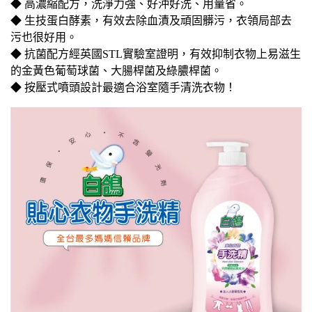
◆ 高濃縮配方，洗淨力強、好沖好洗、用量省。
◆ 生技蛋白酵素，有效去除血漬及頑固髒污，衣領局部去
污也很好用。
◆ 抗菌配方經英國STL實驗室證明，有效抑制衣物上易滋生
的金黃色葡萄球菌、大腸桿菌及綠膿桿菌。
◆ 按壓式噴頭設計最適合浴室隨手清洗衣物！