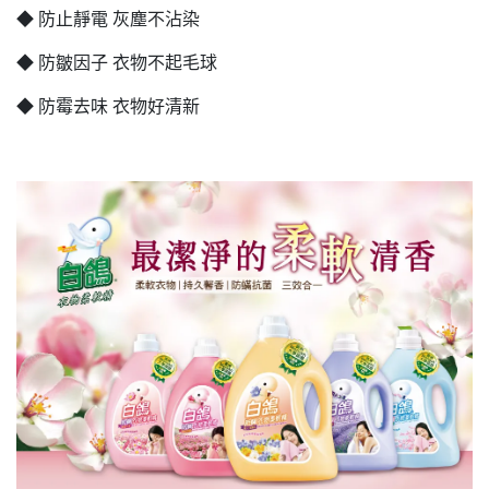
◆ 防止靜電 灰塵不沾染
◆ 防皺因子 衣物不起毛球
◆ 防霉去味 衣物好清新