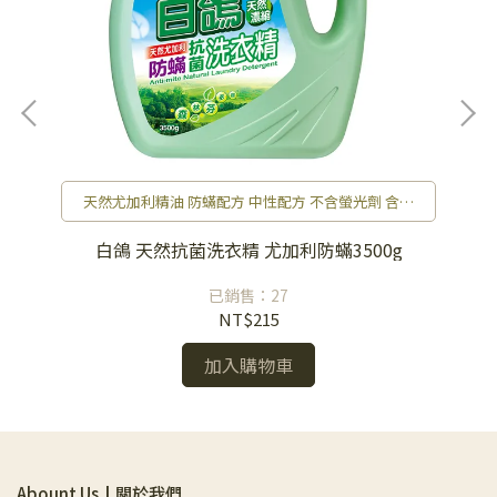
保
天然尤加利精油 防蟎配方 中性配方 不含螢光劑 含專
利去味配方 散發森林氣息
0g
白鴿 天然抗菌洗衣精 尤加利防蟎3500g
已銷售：27
NT$215
加入購物車
Abount Us┃關於我們