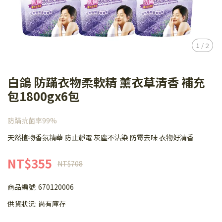
1
/
2
白鴿 防蹣衣物柔軟精 薰衣草清香 補充
包1800gx6包
防蹣抗菌率99%
天然植物香氛精華 防止靜電 灰塵不沾染 防霉去味 衣物好清香
NT$355
NT$708
商品編號:
670120006
供貨狀況:
尚有庫存