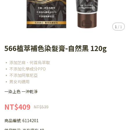
1
/
1
566植萃補色染髮膏-自然黑 120g
▪ 添加芝麻、何首烏萃取
▪ 不添加化學成分PPD
▪ 不添加阿摩尼亞
▪ 男女均適用
一染上色 一沖乾淨
NT$409
NT$539
商品編號:
6114201