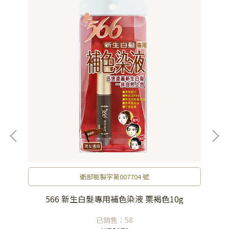
衛部粧製字第007704 號
566 新生白髮專用補色染液 栗褐色10g
已銷售：58