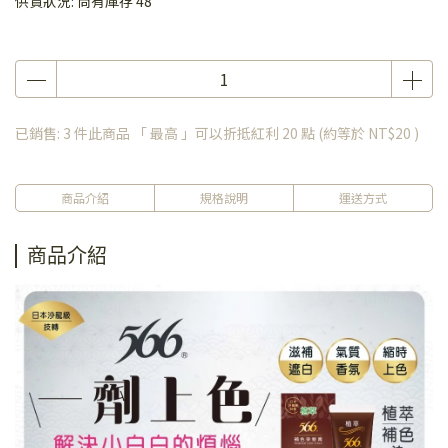
供貨狀況:
尚有庫存 48
已銷售: 3 件
此商品 「 最高 」可以折抵紅利
20
點 (約等於
NT$20
)
商品介紹
規格說明
運送方式
商品介紹