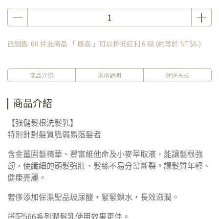
已銷售: 60 件
此商品 「 最高 」可以折抵紅利
6
點 (約等於
NT$6
)
商品介紹
規格說明
運送方式
商品介紹
【強健髮根洗髮乳】
特別針對髮質脆弱易落髮者
含金薑固髮精華、豐富維他命及小麥萃取液，能讓髮根強
韌，使纖細的頭髮強壯、髮絲不易分岔斷裂。讓髮質年輕、
健康亮麗。
奢侈添加保濕聖品玻尿酸，緊緊鎖水，長效滋潤。
搭配566系列潤髮乳使用效果更佳。