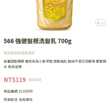
1
/
1
566 強健髮根洗髮乳 700g
髮質脆弱易落髮適用
金薑固髮精華 維他命及小麥萃取 頭髮強壯 髮絲不易分岔斷裂 緊緊鎖
水 長效滋潤
NT$119
NT$218
商品編號:
6110009
供貨狀況:
尚有庫存