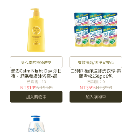
身心靈的療癒時刻
有效抗菌/潔淨又安心
澎澎Calm Night Day 淨日
白帥帥 極淨速酵洗衣球-鈴
夜·舒眠養膚沐浴露-晨曦
蘭雪松250g x 6包
之光500g
已銷售：13
已銷售：0
NT$199
NT$349
NT$595
NT$999
加入購物車
加入購物車