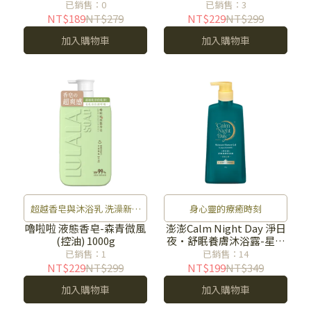
已銷售：0
已銷售：3
NT$189
NT$279
NT$229
NT$299
加入購物車
加入購物車
超越香皂與沐浴乳 洗澡新時
身心靈的療癒時刻
代
嚕啦啦 液態香皂-森青微風
澎澎Calm Night Day 淨日
(控油) 1000g
夜·舒眠養膚沐浴露-星夜
之夢500g
已銷售：1
已銷售：14
NT$229
NT$299
NT$199
NT$349
加入購物車
加入購物車