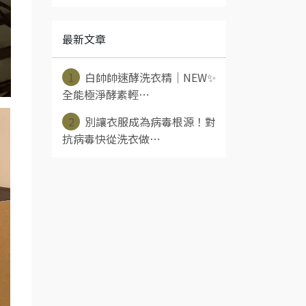
最新文章
1
白帥帥速酵洗衣精｜NEW✨
全能極淨酵素輕⋯
2
別讓衣服成為病毒根源！對
抗病毒快從洗衣做⋯