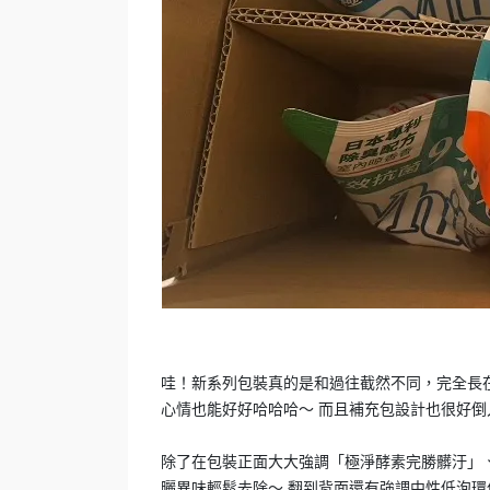
哇！新系列包裝真的是和過往截然不同，完全長
心情也能好好哈哈哈～ 而且補充包設計也很好
除了在包裝正面大大強調「極淨酵素完勝髒汙」、
曬異味輕鬆去除～ 翻到背面還有強調中性低泡環