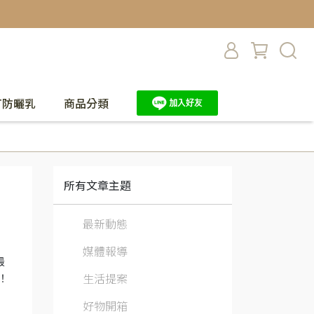
UT防曬乳
商品分類
所有文章主題
最新動態
媒體報導
最
生活提案
！
好物開箱