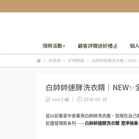
限時活動⚡
顧客評價送好禮💰
個
部落格
好物開箱
白帥帥速酵洗衣精｜NEW
白帥帥速酵洗衣精｜NEW✨
nice小編
2026-05-30
從以前看家中長輩用白帥帥洗衣服，到現在自己
近還發現新系列——
白帥帥速酵洗衣精 澄淨柚香