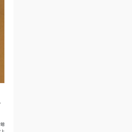
，
對晾
常上